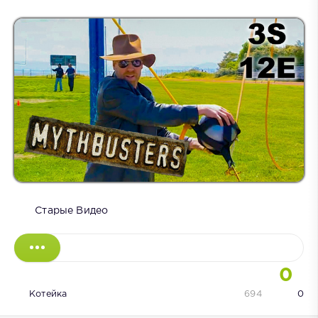
Старые Видео
0
Котейка
694
0