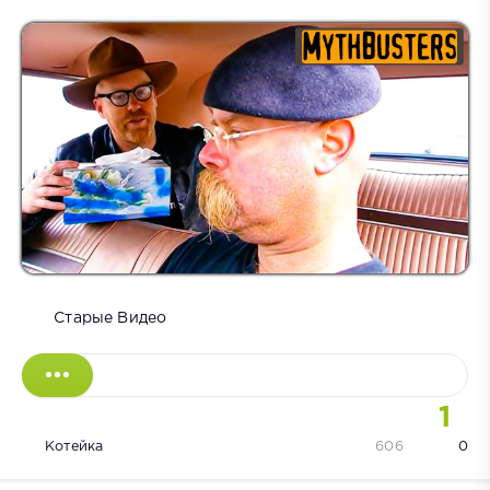
Старые Видео
1
Котейка
606
0