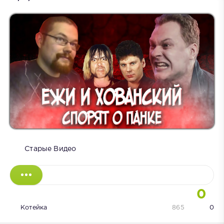
Старые Видео
0
Котейка
865
0