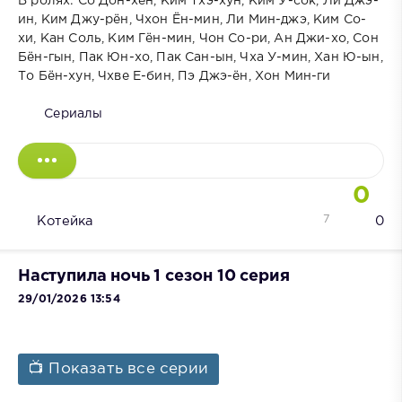
В ролях: Со Дон-хён, Ким Тхэ-хун, Ким У-сок, Ли Джэ-
ин, Ким Джу-рён, Чхон Ён-мин, Ли Мин-джэ, Ким Со-
хи, Кан Соль, Ким Гён-мин, Чон Со-ри, Ан Джи-хо, Сон
Бён-гын, Пак Юн-хо, Пак Сан-ын, Чха У-мин, Хан Ю-ын,
То Бён-хун, Чхве Е-бин, Пэ Джэ-ён, Хон Мин-ги
Сериалы
0
7
Котейка
0
Наступила ночь 1 сезон 10 серия
29/01/2026 13:54
📺 Показать все серии