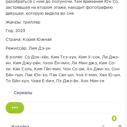
разобраться с ним до полуночи. Тем временем Юн Со,
застрявшая на втором этаже, находит фотографию
девушки, которую видела во сне.
Жанры: триллер
Год: 2023
Страна: Корея Южная
Режиссёр: Лим Дэ-ун
В ролях: Со Дон-хён, Ким Тхэ-хун, Ким У-сок, Ли Джэ-
ин, Ким Джу-рён, Чхон Ён-мин, Ли Мин-джэ, Ким Со-
хи, Кан Соль, Ким Гён-мин, Чон Со-ри, Ан Джи-хо, Сон
Бён-гын, Пак Юн-хо, Пак Сан-ын, Чха У-мин, Хан Ю-ын,
То Бён-хун, Чхве Е-бин, Пэ Джэ-ён, Хон Мин-ги
Сериалы
0
9
Котейка
0