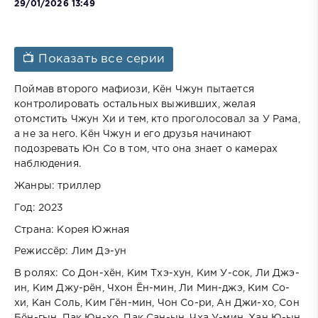
29/01/2026 13:49
📺 Показать все серии
Поймав второго мафиози, Кён Чжун пытается
контролировать остальных выживших, желая
отомстить Чжун Хи и тем, кто проголосовал за У Рама,
а не за него. Кён Чжун и его друзья начинают
подозревать Юн Со в том, что она знает о камерах
наблюдения.
Жанры: триллер
Год: 2023
Страна: Корея Южная
Режиссёр: Лим Дэ-ун
В ролях: Со Дон-хён, Ким Тхэ-хун, Ким У-сок, Ли Джэ-
ин, Ким Джу-рён, Чхон Ён-мин, Ли Мин-джэ, Ким Со-
хи, Кан Соль, Ким Гён-мин, Чон Со-ри, Ан Джи-хо, Сон