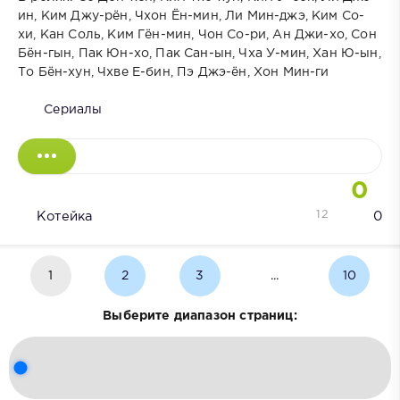
ин, Ким Джу-рён, Чхон Ён-мин, Ли Мин-джэ, Ким Со-
хи, Кан Соль, Ким Гён-мин, Чон Со-ри, Ан Джи-хо, Сон
Бён-гын, Пак Юн-хо, Пак Сан-ын, Чха У-мин, Хан Ю-ын,
То Бён-хун, Чхве Е-бин, Пэ Джэ-ён, Хон Мин-ги
Сериалы
0
12
Котейка
0
1
2
3
...
10
Выберите диапазон страниц: