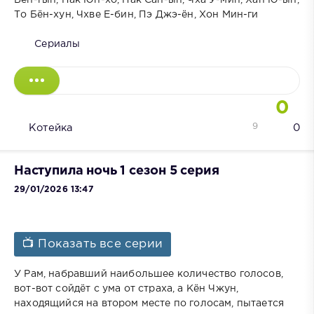
Бён-гын, Пак Юн-хо, Пак Сан-ын, Чха У-мин, Хан Ю-ын,
То Бён-хун, Чхве Е-бин, Пэ Джэ-ён, Хон Мин-ги
Сериалы
0
9
Котейка
0
Наступила ночь 1 сезон 5 серия
29/01/2026 13:47
📺 Показать все серии
У Рам, набравший наибольшее количество голосов,
вот-вот сойдёт с ума от страха, а Кён Чжун,
находящийся на втором месте по голосам, пытается