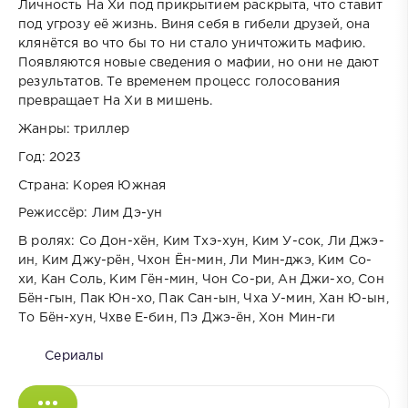
Личность На Хи под прикрытием раскрыта, что ставит
под угрозу её жизнь. Виня себя в гибели друзей, она
клянётся во что бы то ни стало уничтожить мафию.
Появляются новые сведения о мафии, но они не дают
результатов. Те временем процесс голосования
превращает На Хи в мишень.
Жанры: триллер
Год: 2023
Страна: Корея Южная
Режиссёр: Лим Дэ-ун
В ролях: Со Дон-хён, Ким Тхэ-хун, Ким У-сок, Ли Джэ-
ин, Ким Джу-рён, Чхон Ён-мин, Ли Мин-джэ, Ким Со-
хи, Кан Соль, Ким Гён-мин, Чон Со-ри, Ан Джи-хо, Сон
Бён-гын, Пак Юн-хо, Пак Сан-ын, Чха У-мин, Хан Ю-ын,
То Бён-хун, Чхве Е-бин, Пэ Джэ-ён, Хон Мин-ги
Сериалы