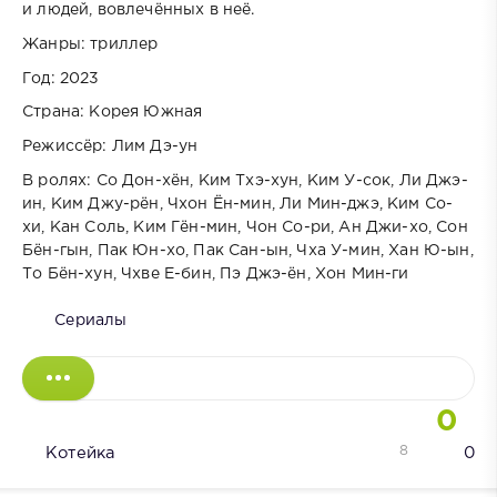
и людей, вовлечённых в неё.
Жанры: триллер
Год: 2023
Страна: Корея Южная
Режиссёр: Лим Дэ-ун
В ролях: Со Дон-хён, Ким Тхэ-хун, Ким У-сок, Ли Джэ-
ин, Ким Джу-рён, Чхон Ён-мин, Ли Мин-джэ, Ким Со-
хи, Кан Соль, Ким Гён-мин, Чон Со-ри, Ан Джи-хо, Сон
Бён-гын, Пак Юн-хо, Пак Сан-ын, Чха У-мин, Хан Ю-ын,
То Бён-хун, Чхве Е-бин, Пэ Джэ-ён, Хон Мин-ги
Сериалы
0
8
Котейка
0