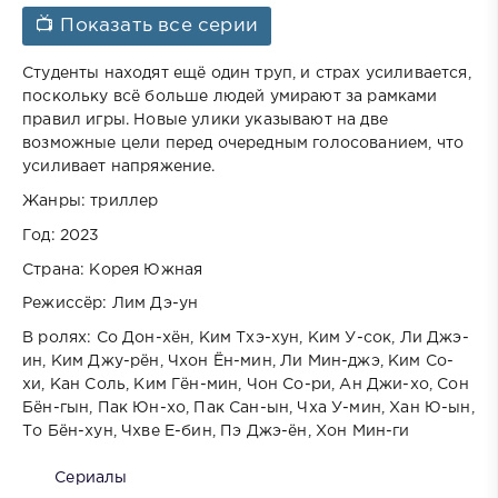
📺 Показать все серии
Студенты находят ещё один труп, и страх усиливается,
поскольку всё больше людей умирают за рамками
правил игры. Новые улики указывают на две
возможные цели перед очередным голосованием, что
усиливает напряжение.
Жанры: триллер
Год: 2023
Страна: Корея Южная
Режиссёр: Лим Дэ-ун
В ролях: Со Дон-хён, Ким Тхэ-хун, Ким У-сок, Ли Джэ-
ин, Ким Джу-рён, Чхон Ён-мин, Ли Мин-джэ, Ким Со-
хи, Кан Соль, Ким Гён-мин, Чон Со-ри, Ан Джи-хо, Сон
Бён-гын, Пак Юн-хо, Пак Сан-ын, Чха У-мин, Хан Ю-ын,
То Бён-хун, Чхве Е-бин, Пэ Джэ-ён, Хон Мин-ги
Сериалы