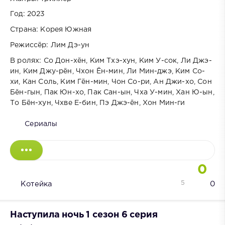
Год: 2023
Страна: Корея Южная
Режиссёр: Лим Дэ-ун
В ролях: Со Дон-хён, Ким Тхэ-хун, Ким У-сок, Ли Джэ-
ин, Ким Джу-рён, Чхон Ён-мин, Ли Мин-джэ, Ким Со-
хи, Кан Соль, Ким Гён-мин, Чон Со-ри, Ан Джи-хо, Сон
Бён-гын, Пак Юн-хо, Пак Сан-ын, Чха У-мин, Хан Ю-ын,
То Бён-хун, Чхве Е-бин, Пэ Джэ-ён, Хон Мин-ги
Сериалы
0
5
Котейка
0
Наступила ночь 1 сезон 6 серия