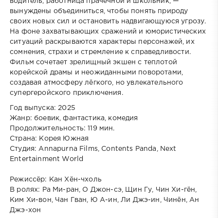
водитель, работница прачечной и школьник, —
вынуждены объединиться, чтобы понять природу
своих новых сил и остановить надвигающуюся угрозу.
На фоне захватывающих сражений и юмористических
ситуаций раскрываются характеры персонажей, их
сомнения, страхи и стремление к справедливости.
Фильм сочетает зрелищный экшен с теплотой
корейской драмы и неожиданными поворотами,
создавая атмосферу лёгкого, но увлекательного
супергеройского приключения.
Год выпуска: 2025
Жанр: боевик, фантастика, комедия
Продолжительность: 119 мин.
Страна: Корея Южная
Студия: Annapurna Films, Contents Panda, Next
Entertainment World
Режиссёр: Кан Хён-чхоль
В ролях: Ра Ми-ран, О Джон-сэ, Щин Гу, Чин Хи-гён,
Ким Хи-вон, Чан Гван, Ю А-ин, Ли Джэ-ин, Чинён, Ан
Джэ-хон