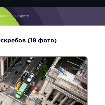
ужительные фото
скребов (18 фото)