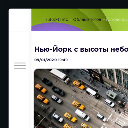
rulez-t.info
»
Облако тегов
» головокр
Нью-Йорк с высоты небо
09/01/2020 19:49