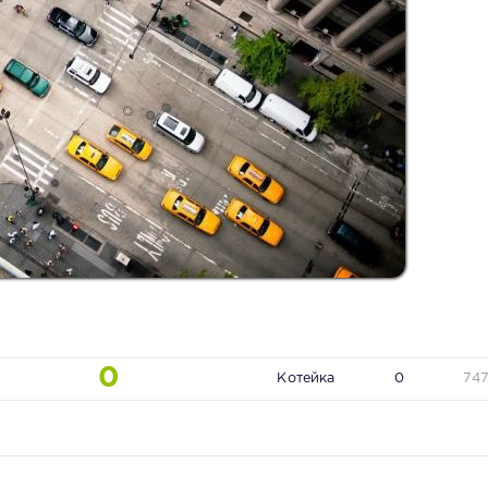
0
Котейка
0
74