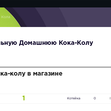
 Кола
альную Домашнюю Кока-Колу
ка-колу в магазине
1
Котейка
0