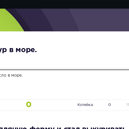
р в море.
сло в море.
0
Котейка
0
1