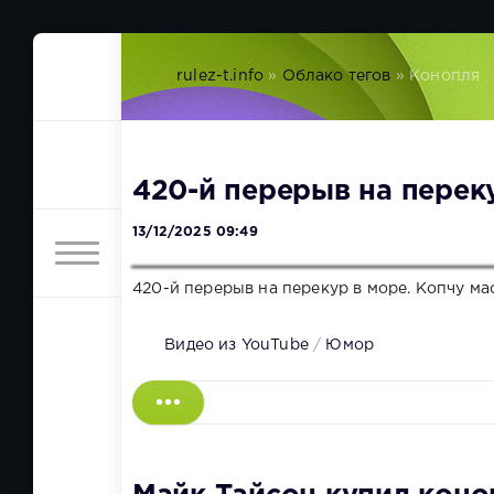
rulez-t.info
»
Облако тегов
» Конопля
420-й перерыв на переку
13/12/2025 09:49
420-й перерыв на перекур в море. Копчу ма
Видео из YouTube
/
Юмор