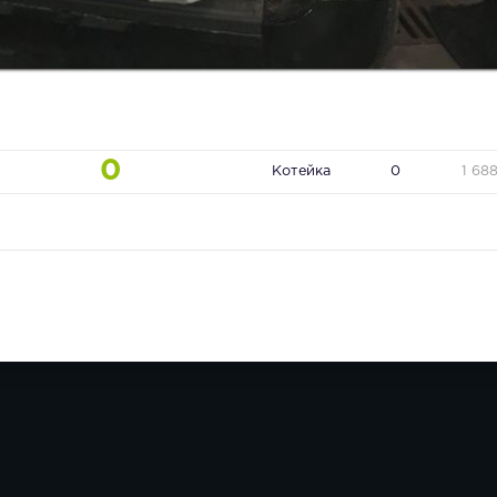
0
Котейка
0
1 68