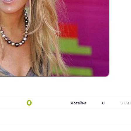
0
Котейка
0
3 89