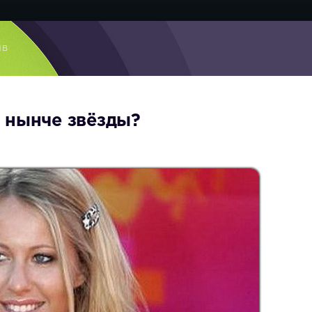
ив
 нынче звёзды?