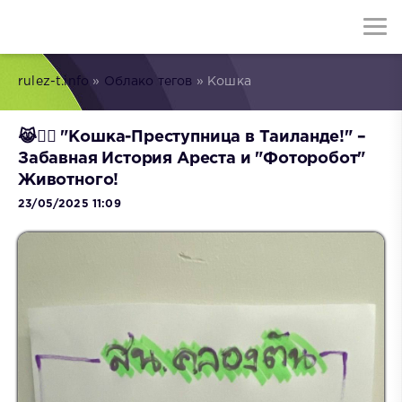
rulez-t.info
»
Облако тегов
» Кошка
😹👮‍♂️ "Кошка-Преступница в Таиланде!" –
Забавная История Ареста и "Фоторобот"
Животного!
23/05/2025 11:09