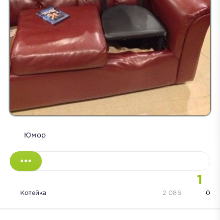
Юмор
1
Котейка
2 086
0