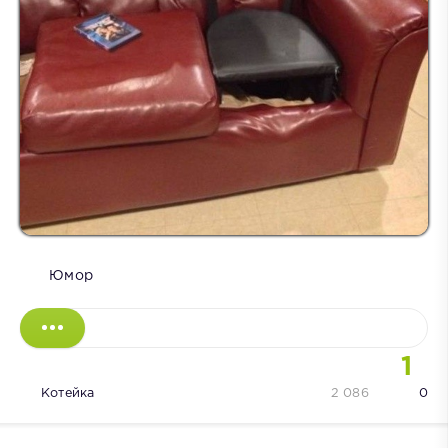
Юмор
1
Котейка
2 086
0