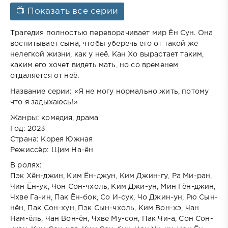
📺 Показать все серии
Трагедия полностью переворачивает мир Ён Сун. Она
воспитывает сына, чтобы уберечь его от такой же
нелегкой жизни, как у неё. Кан Хо вырастает таким,
каким его хочет видеть мать, но со временем
отдаляется от неё.
Название серии: «Я не могу нормально жить, потому
что я задыхаюсь!»
Жанры: комедия, драма
Год: 2023
Страна: Корея Южная
Режиссёр: Щим На-ён
В ролях:
Пэк Хён-джин, Ким Ён-джун, Ким Джин-гу, Ра Ми-ран,
Чин Ён-ук, Чон Сон-чхоль, Ким Джи-ун, Мин Гён-джин,
Чхве Га-ин, Пак Ён-бок, Со И-сук, Чо Джин-ун, Рю Сын-
нён, Пак Сон-хун, Пэк Сын-чхоль, Ким Вон-хэ, Чан
Нам-ёль, Чан Вон-ён, Чхве Му-сон, Пак Чи-а, Сон Сон-