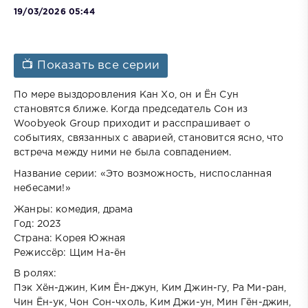
19/03/2026 05:44
📺 Показать все серии
По мере выздоровления Кан Хо, он и Ён Сун
становятся ближе. Когда председатель Сон из
Woobyeok Group приходит и расспрашивает о
событиях, связанных с аварией, становится ясно, что
встреча между ними не была совпадением.
Название серии: «Это возможность, ниспосланная
небесами!»
Жанры: комедия, драма
Год: 2023
Страна: Корея Южная
Режиссёр: Щим На-ён
В ролях:
Пэк Хён-джин, Ким Ён-джун, Ким Джин-гу, Ра Ми-ран,
Чин Ён-ук, Чон Сон-чхоль, Ким Джи-ун, Мин Гён-джин,