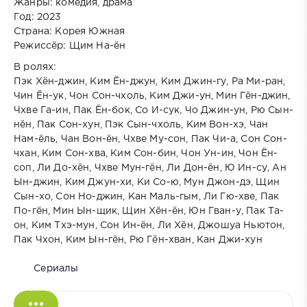
Жанры: комедия, драма
Год: 2023
Страна: Корея Южная
Режиссёр: Щим На-ён
В ролях:
Пэк Хён-джин, Ким Ён-джун, Ким Джин-гу, Ра Ми-ран,
Чин Ён-ук, Чон Сон-чхоль, Ким Джи-ун, Мин Гён-джин,
Чхве Га-ин, Пак Ён-бок, Со И-сук, Чо Джин-ун, Рю Сын-
нён, Пак Сон-хун, Пэк Сын-чхоль, Ким Вон-хэ, Чан
Нам-ёль, Чан Вон-ён, Чхве Му-сон, Пак Чи-а, Сон Сон-
чхан, Ким Сон-хва, Ким Сон-бин, Чон Ун-ин, Чон Ён-
соп, Ли До-хён, Чхве Мун-гён, Ли Дон-ён, Ю Ин-су, Ан
Ын-джин, Ким Джун-хи, Ки Со-ю, Мун Джон-дэ, Щин
Сын-хо, Сон Но-джин, Кан Маль-гым, Ли Гю-хве, Пак
По-гён, Мин Ын-щик, Щин Хён-ён, Юн Гван-у, Пак Та-
он, Ким Тхэ-мун, Сон Ин-ён, Ли Хён, Джошуа Ньютон,
Пак Чхон, Ким Ын-гён, Рю Гён-хван, Кан Джи-хун
Сериалы