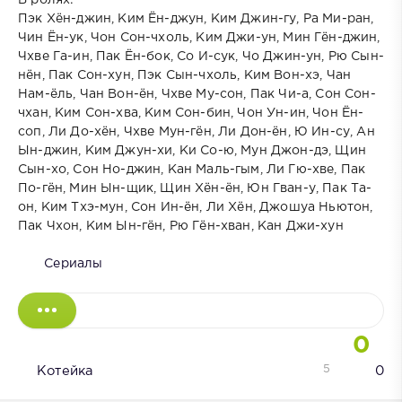
Пэк Хён-джин, Ким Ён-джун, Ким Джин-гу, Ра Ми-ран,
Чин Ён-ук, Чон Сон-чхоль, Ким Джи-ун, Мин Гён-джин,
Чхве Га-ин, Пак Ён-бок, Со И-сук, Чо Джин-ун, Рю Сын-
нён, Пак Сон-хун, Пэк Сын-чхоль, Ким Вон-хэ, Чан
Нам-ёль, Чан Вон-ён, Чхве Му-сон, Пак Чи-а, Сон Сон-
чхан, Ким Сон-хва, Ким Сон-бин, Чон Ун-ин, Чон Ён-
соп, Ли До-хён, Чхве Мун-гён, Ли Дон-ён, Ю Ин-су, Ан
Ын-джин, Ким Джун-хи, Ки Со-ю, Мун Джон-дэ, Щин
Сын-хо, Сон Но-джин, Кан Маль-гым, Ли Гю-хве, Пак
По-гён, Мин Ын-щик, Щин Хён-ён, Юн Гван-у, Пак Та-
он, Ким Тхэ-мун, Сон Ин-ён, Ли Хён, Джошуа Ньютон,
Пак Чхон, Ким Ын-гён, Рю Гён-хван, Кан Джи-хун
Сериалы
0
5
Котейка
0