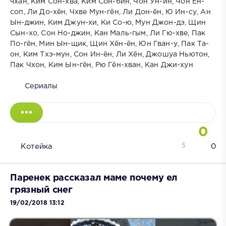
чхан, Ким Сон-хва, Ким Сон-бин, Чон Ун-ин, Чон Ён-
соп, Ли До-хён, Чхве Мун-гён, Ли Дон-ён, Ю Ин-су, Ан
Ын-джин, Ким Джун-хи, Ки Со-ю, Мун Джон-дэ, Щин
Сын-хо, Сон Но-джин, Кан Маль-гым, Ли Гю-хве, Пак
По-гён, Мин Ын-щик, Щин Хён-ён, Юн Гван-у, Пак Та-
он, Ким Тхэ-мун, Сон Ин-ён, Ли Хён, Джошуа Ньютон,
Пак Чхон, Ким Ын-гён, Рю Гён-хван, Кан Джи-хун
Сериалы
0
5
Котейка
0
Паренек рассказал маме почему ел
грязный снег
19/02/2018 13:12