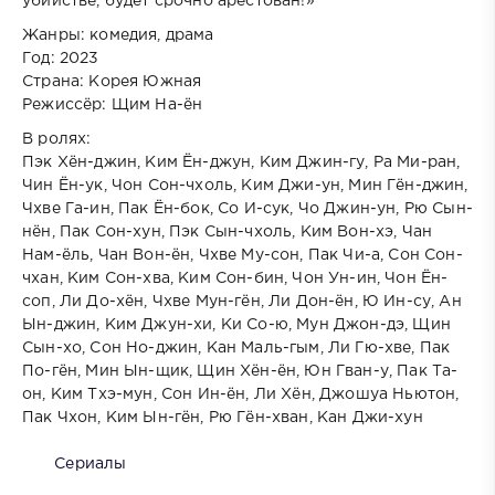
убийстве, будет срочно арестован!»
Жанры: комедия, драма
Год: 2023
Страна: Корея Южная
Режиссёр: Щим На-ён
В ролях:
Пэк Хён-джин, Ким Ён-джун, Ким Джин-гу, Ра Ми-ран,
Чин Ён-ук, Чон Сон-чхоль, Ким Джи-ун, Мин Гён-джин,
Чхве Га-ин, Пак Ён-бок, Со И-сук, Чо Джин-ун, Рю Сын-
нён, Пак Сон-хун, Пэк Сын-чхоль, Ким Вон-хэ, Чан
Нам-ёль, Чан Вон-ён, Чхве Му-сон, Пак Чи-а, Сон Сон-
чхан, Ким Сон-хва, Ким Сон-бин, Чон Ун-ин, Чон Ён-
соп, Ли До-хён, Чхве Мун-гён, Ли Дон-ён, Ю Ин-су, Ан
Ын-джин, Ким Джун-хи, Ки Со-ю, Мун Джон-дэ, Щин
Сын-хо, Сон Но-джин, Кан Маль-гым, Ли Гю-хве, Пак
По-гён, Мин Ын-щик, Щин Хён-ён, Юн Гван-у, Пак Та-
он, Ким Тхэ-мун, Сон Ин-ён, Ли Хён, Джошуа Ньютон,
Пак Чхон, Ким Ын-гён, Рю Гён-хван, Кан Джи-хун
Сериалы