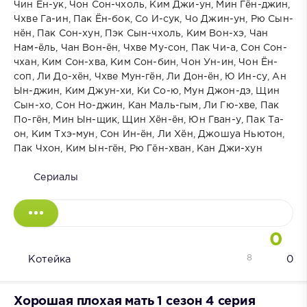
Чин Ён-ук, Чон Сон-чхоль, Ким Джи-ун, Мин Гён-джин,
Чхве Га-ин, Пак Ён-бок, Со И-сук, Чо Джин-ун, Рю Сын-
нён, Пак Сон-хун, Пэк Сын-чхоль, Ким Вон-хэ, Чан
Нам-ёль, Чан Вон-ён, Чхве Му-сон, Пак Чи-а, Сон Сон-
чхан, Ким Сон-хва, Ким Сон-бин, Чон Ун-ин, Чон Ён-
соп, Ли До-хён, Чхве Мун-гён, Ли Дон-ён, Ю Ин-су, Ан
Ын-джин, Ким Джун-хи, Ки Со-ю, Мун Джон-дэ, Щин
Сын-хо, Сон Но-джин, Кан Маль-гым, Ли Гю-хве, Пак
По-гён, Мин Ын-щик, Щин Хён-ён, Юн Гван-у, Пак Та-
он, Ким Тхэ-мун, Сон Ин-ён, Ли Хён, Джошуа Ньютон,
Пак Чхон, Ким Ын-гён, Рю Гён-хван, Кан Джи-хун
Сериалы
0
8
Котейка
0
Хорошая плохая мать 1 сезон 4 серия