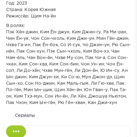
Год: 2023
Страна: Корея Южная
Режиссёр: Щим На-ён
В ролях:
Пэк Хён-джин, Ким Ён-джун, Ким Джин-гу, Ра Ми-ран,
Чин Ён-ук, Чон Сон-чхоль, Ким Джи-ун, Мин Гён-джин,
Чхве Га-ин, Пак Ён-бок, Со И-сук, Чо Джин-ун, Рю Сын-
нён, Пак Сон-хун, Пэк Сын-чхоль, Ким Вон-хэ, Чан
Нам-ёль, Чан Вон-ён, Чхве Му-сон, Пак Чи-а, Сон Сон-
чхан, Ким Сон-хва, Ким Сон-бин, Чон Ун-ин, Чон Ён-
соп, Ли До-хён, Чхве Мун-гён, Ли Дон-ён, Ю Ин-су, Ан
Ын-джин, Ким Джун-хи, Ки Со-ю, Мун Джон-дэ, Щин
Сын-хо, Сон Но-джин, Кан Маль-гым, Ли Гю-хве, Пак
По-гён, Мин Ын-щик, Щин Хён-ён, Юн Гван-у, Пак Та-
он, Ким Тхэ-мун, Сон Ин-ён, Ли Хён, Джошуа Ньютон,
Пак Чхон, Ким Ын-гён, Рю Гён-хван, Кан Джи-хун
Сериалы