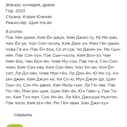
Жанры: комедия, драма
Год: 2023
Страна: Корея Южная
Режиссёр: Щим На-ён
В ролях:
Пэк Хён-джин, Ким Ён-джун, Ким Джин-гу, Ра Ми-ран,
Чин Ён-ук, Чон Сон-чхоль, Ким Джи-ун, Мин Гён-джин,
Чхве Га-ин, Пак Ён-бок, Со И-сук, Чо Джин-ун, Рю Сын-
нён, Пак Сон-хун, Пэк Сын-чхоль, Ким Вон-хэ, Чан
Нам-ёль, Чан Вон-ён, Чхве Му-сон, Пак Чи-а, Сон Сон-
чхан, Ким Сон-хва, Ким Сон-бин, Чон Ун-ин, Чон Ён-
соп, Ли До-хён, Чхве Мун-гён, Ли Дон-ён, Ю Ин-су, Ан
Ын-джин, Ким Джун-хи, Ки Со-ю, Мун Джон-дэ, Щин
Сын-хо, Сон Но-джин, Кан Маль-гым, Ли Гю-хве, Пак
По-гён, Мин Ын-щик, Щин Хён-ён, Юн Гван-у, Пак Та-
он, Ким Тхэ-мун, Сон Ин-ён, Ли Хён, Джошуа Ньютон,
Пак Чхон, Ким Ын-гён, Рю Гён-хван, Кан Джи-хун
Сериалы