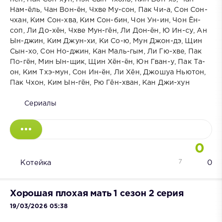
Нам-ёль, Чан Вон-ён, Чхве Му-сон, Пак Чи-а, Сон Сон-
чхан, Ким Сон-хва, Ким Сон-бин, Чон Ун-ин, Чон Ён-
соп, Ли До-хён, Чхве Мун-гён, Ли Дон-ён, Ю Ин-су, Ан
Ын-джин, Ким Джун-хи, Ки Со-ю, Мун Джон-дэ, Щин
Сын-хо, Сон Но-джин, Кан Маль-гым, Ли Гю-хве, Пак
По-гён, Мин Ын-щик, Щин Хён-ён, Юн Гван-у, Пак Та-
он, Ким Тхэ-мун, Сон Ин-ён, Ли Хён, Джошуа Ньютон,
Пак Чхон, Ким Ын-гён, Рю Гён-хван, Кан Джи-хун
Сериалы
0
7
Котейка
0
Хорошая плохая мать 1 сезон 2 серия
19/03/2026 05:38