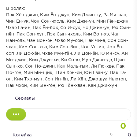
В ролях:
Пэк Хён-джин, Ким Ён-джун, Ким Джин-гу, Ра Ми-ран,
Чин Ён-ук, Чон Сон-чхоль, Ким Джи-ун, Мин Гён-джин,
Чхве Га-ин, Пак Ён-бок, Со И-сук, Чо Джин-ун, Рю Сын-
нён, Пак Сон-хун, Пэк Сын-чхоль, Ким Вон-хэ, Чан
Нам-ёль, Чан Вон-ён, Чхве Му-сон, Пак Чи-а, Сон Сон-
чхан, Ким Сон-хва, Ким Сон-бин, Чон Ун-ин, Чон Ён-
соп, Ли До-хён, Чхве Мун-гён, Ли Дон-ён, Ю Ин-су, Ан
Ын-джин, Ким Джун-хи, Ки Со-ю, Мун Джон-дэ, Щин
Сын-хо, Сон Но-джин, Кан Маль-гым, Ли Гю-хве, Пак
По-гён, Мин Ын-щик, Щин Хён-ён, Юн Гван-у, Пак Та-
он, Ким Тхэ-мун, Сон Ин-ён, Ли Хён, Джошуа Ньютон,
Пак Чхон, Ким Ын-гён, Рю Гён-хван, Кан Джи-хун
Сериалы
0
6
Котейка
0