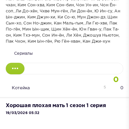
чхан, Ким Сон-хва, Ким Сон-бин, Чон Ун-ин, Чон Ён-
соп, Ли До-хён, Чхве Мун-гён, Ли Дон-ён, Ю Ин-су, Ан
Ын-джин, Ким Джун-хи, Ки Со-ю, Мун Джон-дэ, Щин
Сын-хо, Сон Но-джин, Кан Маль-гым, Ли Гю-хве, Пак
По-гён, Мин Ын-щик, Щин Хён-ён, Юн Гван-у, Пак Та-
он, Ким Тхэ-мун, Сон Ин-ён, Ли Хён, Джошуа Ньютон,
Пак Чхон, Ким Ын-гён, Рю Гён-хван, Кан Джи-хун
Сериалы
0
5
Котейка
0
Хорошая плохая мать 1 сезон 1 серия
19/03/2026 05:32