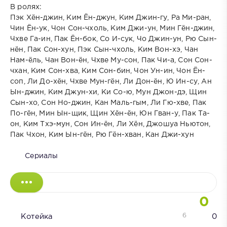
В ролях:
Пэк Хён-джин, Ким Ён-джун, Ким Джин-гу, Ра Ми-ран,
Чин Ён-ук, Чон Сон-чхоль, Ким Джи-ун, Мин Гён-джин,
Чхве Га-ин, Пак Ён-бок, Со И-сук, Чо Джин-ун, Рю Сын-
нён, Пак Сон-хун, Пэк Сын-чхоль, Ким Вон-хэ, Чан
Нам-ёль, Чан Вон-ён, Чхве Му-сон, Пак Чи-а, Сон Сон-
чхан, Ким Сон-хва, Ким Сон-бин, Чон Ун-ин, Чон Ён-
соп, Ли До-хён, Чхве Мун-гён, Ли Дон-ён, Ю Ин-су, Ан
Ын-джин, Ким Джун-хи, Ки Со-ю, Мун Джон-дэ, Щин
Сын-хо, Сон Но-джин, Кан Маль-гым, Ли Гю-хве, Пак
По-гён, Мин Ын-щик, Щин Хён-ён, Юн Гван-у, Пак Та-
он, Ким Тхэ-мун, Сон Ин-ён, Ли Хён, Джошуа Ньютон,
Пак Чхон, Ким Ын-гён, Рю Гён-хван, Кан Джи-хун
Сериалы
0
6
Котейка
0