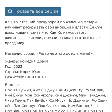
📺 Показать все серии
Кан Хо, ставший прокурором по желанию матери,
начинает раскрывать свои амбиции к власти. Ён Сун
взволнована, узнав, что Кан Хо намеревается
жениться, а жители деревни начинают готовиться к
празднику.
Название серии: «Разве не этого хотела мама?»
Жанры: комедия, драма
Год: 2023
Страна: Корея Южная
Режиссёр: Щим На-ён
В ролях:
Пэк Хён-джин, Ким Ён-джун, Ким Джин-гу, Ра Ми-ран,
Чин Ён-ук, Чон Сон-чхоль, Ким Джи-ун, Мин Гён-джин,
Чхве Га-ин, Пак Ён-бок, Со И-сук, Чо Джин-ун, Рю Сын-
нён, Пак Сон-хун, Пэк Сын-чхоль, Ким Вон-хэ, Чан
Нам-ёль, Чан Вон-ён, Чхве Му-сон, Пак Чи-а, Сон Сон-