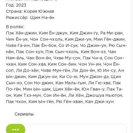
Год: 2023
Страна: Корея Южная
Режиссёр: Щим На-ён
В ролях:
Пэк Хён-джин, Ким Ён-джун, Ким Джин-гу, Ра Ми-ран,
Чин Ён-ук, Чон Сон-чхоль, Ким Джи-ун, Мин Гён-джин,
Чхве Га-ин, Пак Ён-бок, Со И-сук, Чо Джин-ун, Рю Сын-
нён, Пак Сон-хун, Пэк Сын-чхоль, Ким Вон-хэ, Чан
Нам-ёль, Чан Вон-ён, Чхве Му-сон, Пак Чи-а, Сон Сон-
чхан, Ким Сон-хва, Ким Сон-бин, Чон Ун-ин, Чон Ён-
соп, Ли До-хён, Чхве Мун-гён, Ли Дон-ён, Ю Ин-су, Ан
Ын-джин, Ким Джун-хи, Ки Со-ю, Мун Джон-дэ, Щин
Сын-хо, Сон Но-джин, Кан Маль-гым, Ли Гю-хве, Пак
По-гён, Мин Ын-щик, Щин Хён-ён, Юн Гван-у, Пак Та-
он, Ким Тхэ-мун, Сон Ин-ён, Ли Хён, Джошуа Ньютон,
Пак Чхон, Ким Ын-гён, Рю Гён-хван, Кан Джи-хун
Сериалы