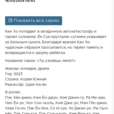
19/03/2026 05:43
📺 Показать все серии
Кан Хо попадает в загадочную автокатастрофу и
теряет сознание. Ён Сун круглыми сутками ухаживает
за больным сыном. Благодаря врачам Кан Хо
чудесным образом просыпается, но теряет память и
возвращается к разуму ребёнка.
Название серии: «Ты узнаёшь меня?»
Жанры: комедия, драма
Год: 2023
Страна: Корея Южная
Режиссёр: Щим На-ён
В ролях:
Пэк Хён-джин, Ким Ён-джун, Ким Джин-гу, Ра Ми-ран,
Чин Ён-ук, Чон Сон-чхоль, Ким Джи-ун, Мин Гён-джин,
Чхве Га-ин, Пак Ён-бок, Со И-сук, Чо Джин-ун, Рю Сын-
нён, Пак Сон-хун, Пэк Сын-чхоль, Ким Вон-хэ, Чан