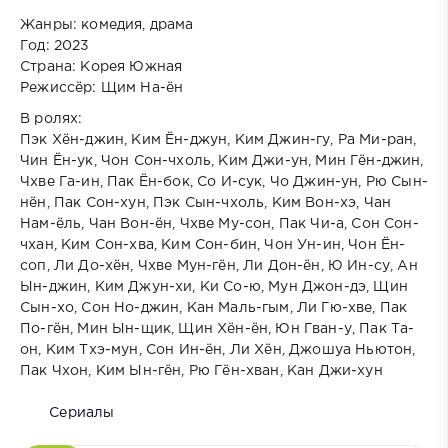
Жанры: комедия, драма
Год: 2023
Страна: Корея Южная
Режиссёр: Щим На-ён
В ролях:
Пэк Хён-джин, Ким Ён-джун, Ким Джин-гу, Ра Ми-ран,
Чин Ён-ук, Чон Сон-чхоль, Ким Джи-ун, Мин Гён-джин,
Чхве Га-ин, Пак Ён-бок, Со И-сук, Чо Джин-ун, Рю Сын-
нён, Пак Сон-хун, Пэк Сын-чхоль, Ким Вон-хэ, Чан
Нам-ёль, Чан Вон-ён, Чхве Му-сон, Пак Чи-а, Сон Сон-
чхан, Ким Сон-хва, Ким Сон-бин, Чон Ун-ин, Чон Ён-
соп, Ли До-хён, Чхве Мун-гён, Ли Дон-ён, Ю Ин-су, Ан
Ын-джин, Ким Джун-хи, Ки Со-ю, Мун Джон-дэ, Щин
Сын-хо, Сон Но-джин, Кан Маль-гым, Ли Гю-хве, Пак
По-гён, Мин Ын-щик, Щин Хён-ён, Юн Гван-у, Пак Та-
он, Ким Тхэ-мун, Сон Ин-ён, Ли Хён, Джошуа Ньютон,
Пак Чхон, Ким Ын-гён, Рю Гён-хван, Кан Джи-хун
Сериалы