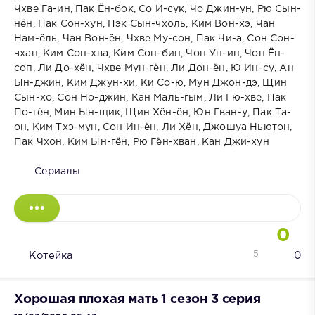
Чхве Га-ин, Пак Ён-бок, Со И-сук, Чо Джин-ун, Рю Сын-
нён, Пак Сон-хун, Пэк Сын-чхоль, Ким Вон-хэ, Чан
Нам-ёль, Чан Вон-ён, Чхве Му-сон, Пак Чи-а, Сон Сон-
чхан, Ким Сон-хва, Ким Сон-бин, Чон Ун-ин, Чон Ён-
соп, Ли До-хён, Чхве Мун-гён, Ли Дон-ён, Ю Ин-су, Ан
Ын-джин, Ким Джун-хи, Ки Со-ю, Мун Джон-дэ, Щин
Сын-хо, Сон Но-джин, Кан Маль-гым, Ли Гю-хве, Пак
По-гён, Мин Ын-щик, Щин Хён-ён, Юн Гван-у, Пак Та-
он, Ким Тхэ-мун, Сон Ин-ён, Ли Хён, Джошуа Ньютон,
Пак Чхон, Ким Ын-гён, Рю Гён-хван, Кан Джи-хун
Сериалы
0
5
Котейка
0
Хорошая плохая мать 1 сезон 3 серия