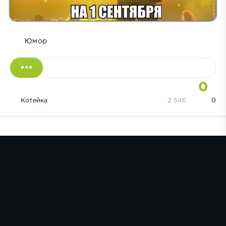
Юмор
0
Котейка
2 546
0