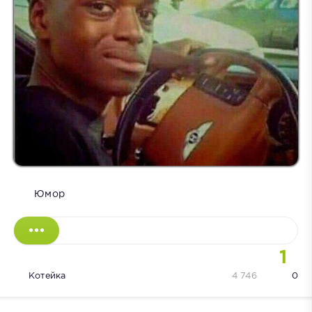
Юмор
1
Котейка
4 746
0