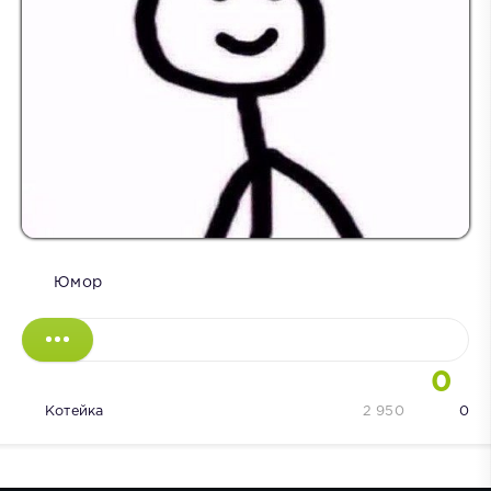
Юмор
0
Котейка
2 950
0