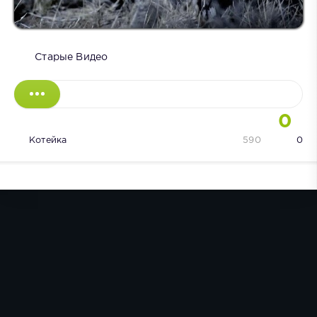
Старые Видео
0
Котейка
590
0