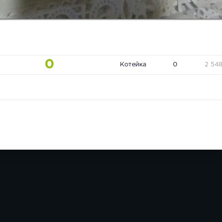
0
Котейка
0
2 54