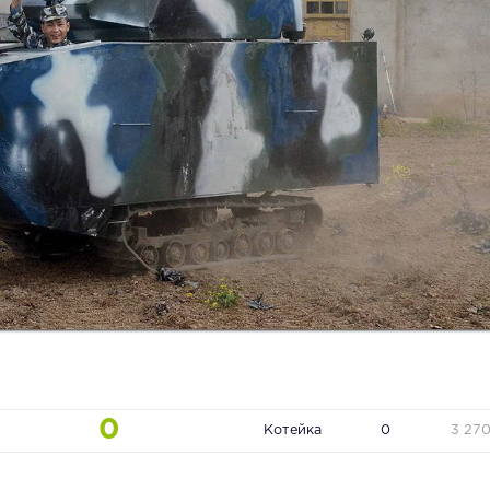
0
Котейка
0
3 27