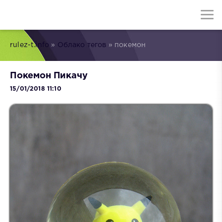
rulez-t.info
»
Облако тегов
» покемон
Покемон Пикачу
15/01/2018 11:10