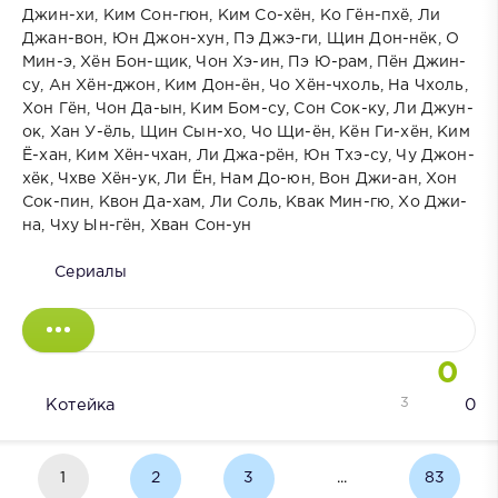
Джин-хи, Ким Сон-гюн, Ким Со-хён, Ко Гён-пхё, Ли
Джан-вон, Юн Джон-хун, Пэ Джэ-ги, Щин Дон-нёк, О
Мин-э, Хён Бон-щик, Чон Хэ-ин, Пэ Ю-рам, Пён Джин-
су, Ан Хён-джон, Ким Дон-ён, Чо Хён-чхоль, На Чхоль,
Хон Гён, Чон Да-ын, Ким Бом-су, Сон Сок-ку, Ли Джун-
ок, Хан У-ёль, Щин Сын-хо, Чо Щи-ён, Кён Ги-хён, Ким
Ё-хан, Ким Хён-чхан, Ли Джа-рён, Юн Тхэ-су, Чу Джон-
хёк, Чхве Хён-ук, Ли Ён, Нам До-юн, Вон Джи-ан, Хон
Сок-пин, Квон Да-хам, Ли Соль, Квак Мин-гю, Хо Джи-
на, Чху Ын-гён, Хван Сон-ун
Сериалы
0
3
Котейка
0
1
2
3
...
83