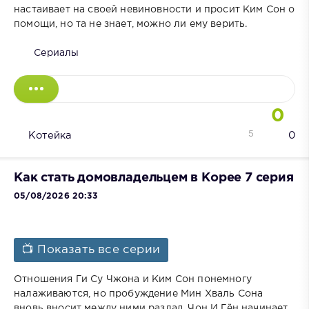
настаивает на своей невиновности и просит Ким Сон о
помощи, но та не знает, можно ли ему верить.
Сериалы
0
5
Котейка
0
Как стать домовладельцем в Корее 7 серия
05/08/2026 20:33
📺 Показать все серии
Отношения Ги Су Чжона и Ким Сон понемногу
налаживаются, но пробуждение Мин Хваль Сона
вновь вносит между ними разлад. Чон И Гён начинает