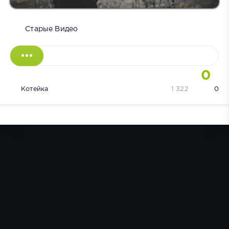
Старые Видео
0
Котейка
1 322
0