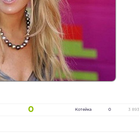
0
Котейка
0
3 89