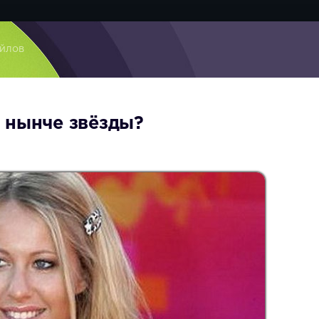
айлов
 нынче звёзды?