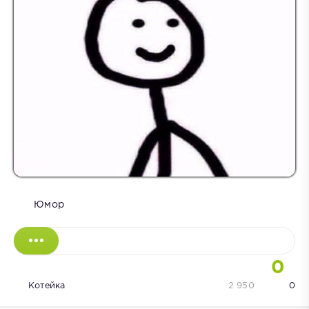
Юмор
0
Котейка
2 950
0