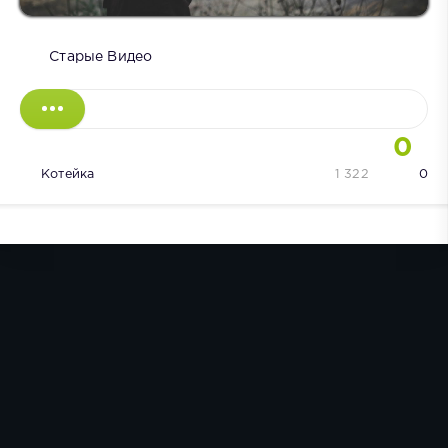
Старые Видео
0
Котейка
1 322
0