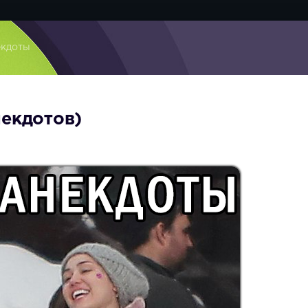
екдоты
некдотов)