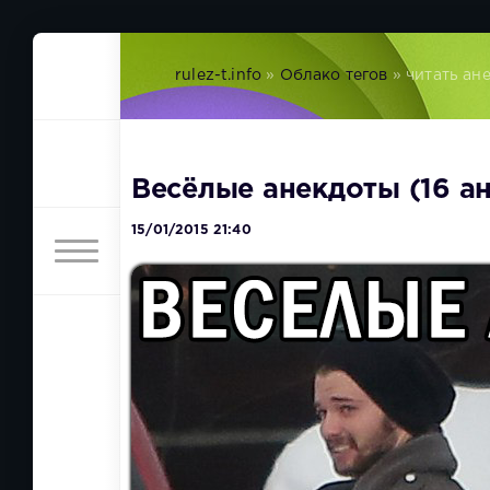
rulez-t.info
»
Облако тегов
» читать ан
Весёлые анекдоты (16 а
15/01/2015 21:40