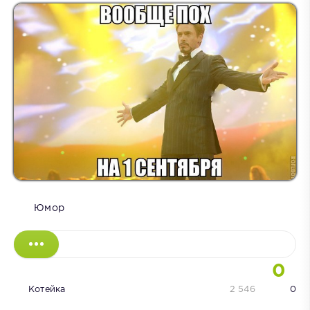
Юмор
0
Котейка
2 546
0