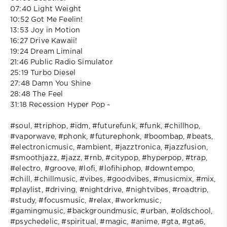
07:40 Light Weight
10:52 Got Me Feelin!
13:53 Joy in Motion
16:27 Drive Kawaii!
19:24 Dream Liminal
21:46 Public Radio Simulator
25:19 Turbo Diesel
27:48 Damn You Shine
28:48 The Feel
31:18 Recession Hyper Pop ~
#soul, #triphop, #idm, #futurefunk, #funk, #chillhop,
#vaporwave, #phonk, #futurephonk, #boombap, #beats,
#electronicmusic, #ambient, #jazztronica, #jazzfusion,
#smoothjazz, #jazz, #rnb, #citypop, #hyperpop, #trap,
#electro, #groove, #lofi, #lofihiphop, #downtempo,
#chill, #chillmusic, #vibes, #goodvibes, #musicmix, #mix,
#playlist, #driving, #nightdrive, #nightvibes, #roadtrip,
#study, #focusmusic, #relax, #workmusic,
#gamingmusic, #backgroundmusic, #urban, #oldschool,
#psychedelic, #spiritual, #magic, #anime, #gta, #gta6,