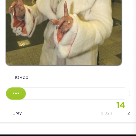
Юмор
14
Grey
5 023
2