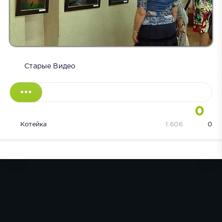
Старые Видео
0
Котейка
1 606
0