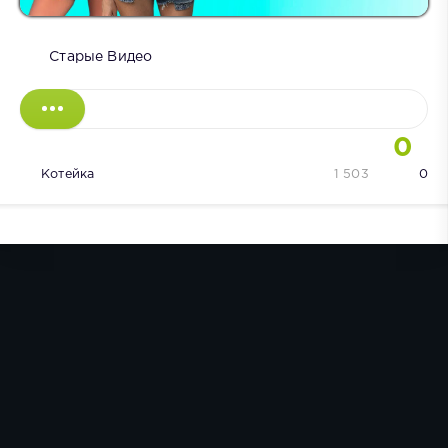
Старые Видео
0
Котейка
1 503
0