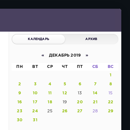
КАЛЕНДАРЬ
АРХИВ
«
ДЕКАБРЬ 2019
»
ПН
ВТ
СР
ЧТ
ПТ
СБ
ВС
1
2
3
4
5
6
7
8
9
10
11
12
13
14
15
16
17
18
19
20
21
22
23
24
25
26
27
28
29
30
31