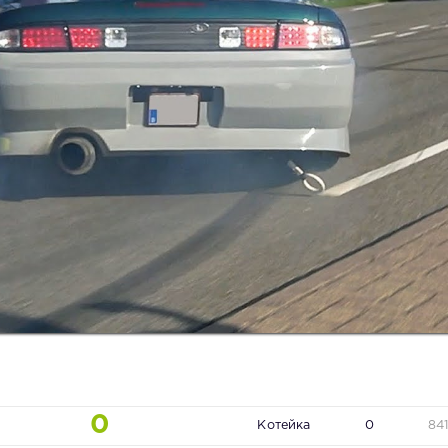
0
Котейка
0
84