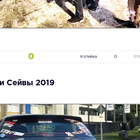
0
Котейка
0
81
и Сейвы 2019