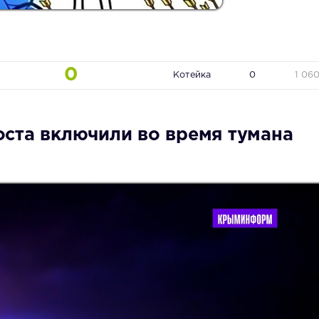
0
Котейка
0
1 06
ста включили во время тумана