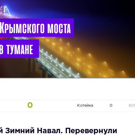
0
Котейка
0
80
й Зимний Навал. Перевернули