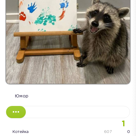
Юмор
1
Котейка
607
0