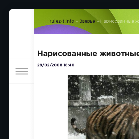
rulez-t.info
»
Зверье
» Нарисованные ж
Нарисованные животные
29/02/2008 18:40