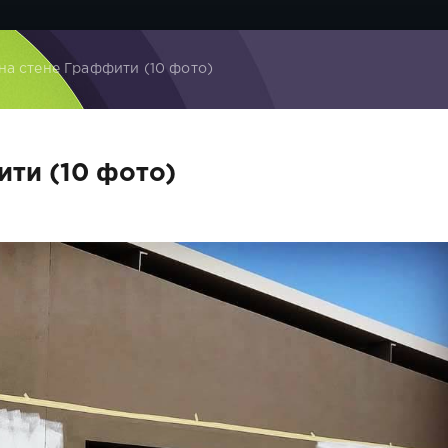
на стене Граффити (10 фото)
ити (10 фото)