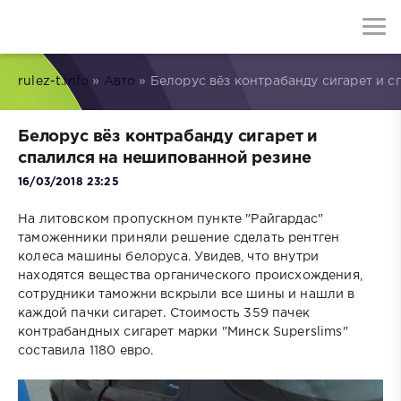
rulez-t.info
»
Авто
» Белорус вёз контрабанду сигарет и 
Белорус вёз контрабанду сигарет и
спалился на нешипованной резине
16/03/2018 23:25
На литовском пропускном пункте "Райгардас"
таможенники приняли решение сделать рентген
колеса машины белоруса. Увидев, что внутри
находятся вещества органического происхождения,
сотрудники таможни вскрыли все шины и нашли в
каждой пачки сигарет. Стоимость 359 пачек
контрабандных сигарет марки "Минск Superslims"
составила 1180 евро.