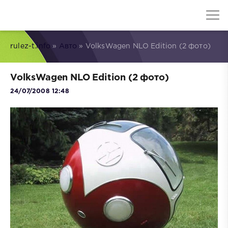
rulez-t.info
»
Авто
» VolksWagen NLO Edition (2 фото)
VolksWagen NLO Edition (2 фото)
24/07/2008 12:48