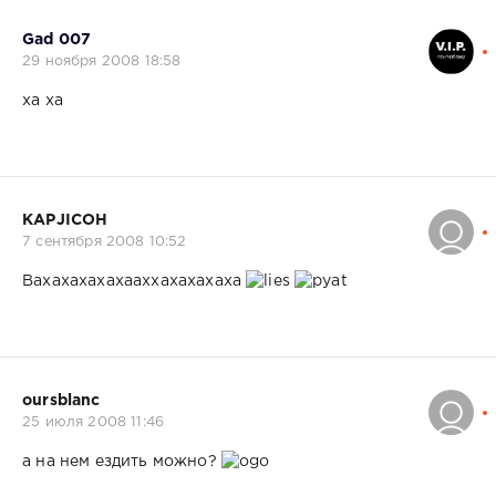
Gad 007
29 ноября 2008 18:58
ха ха
КАРJICOH
7 сентября 2008 10:52
Вахахахахахааххахахахаха
oursblanc
25 июля 2008 11:46
а на нем ездить можно?