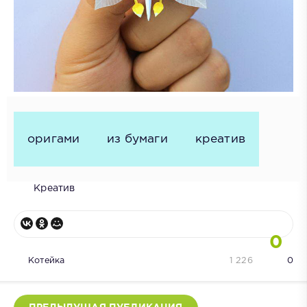
оригами
из бумаги
креатив
Креатив
0
Котейка
1 226
0