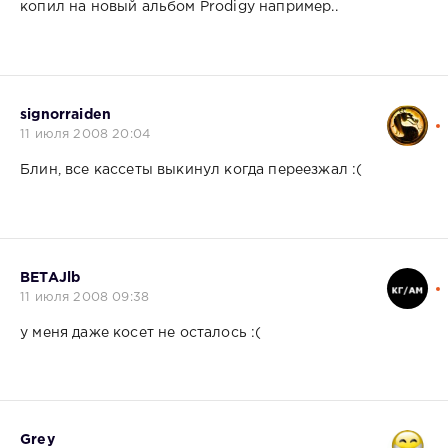
копил на новый альбом Prodigy например..
signorraiden
11 июля 2008 20:04
Блин, все кассеты выкинул когда переезжал :(
BETAJlb
11 июля 2008 09:38
у меня даже косет не осталось :(
Grey