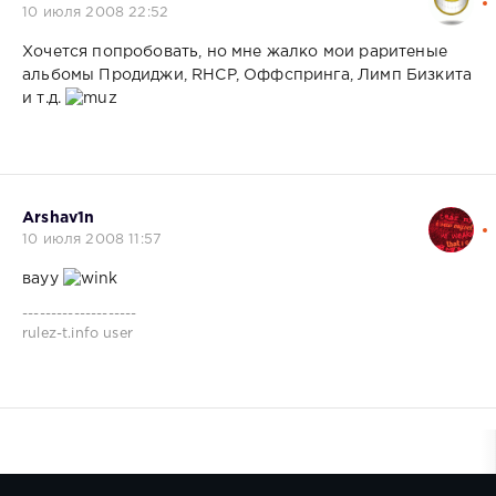
10 июля 2008 22:52
Хочется попробовать, но мне жалко мои раритеные
альбомы Продиджи, RHCP, Оффспринга, Лимп Бизкита
и т.д.
Arshav1n
10 июля 2008 11:57
вауу
--------------------
rulez-t.info user