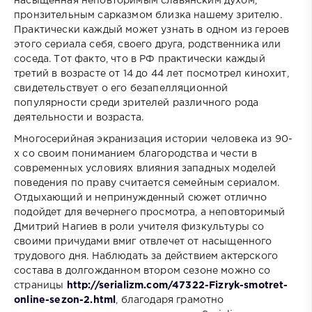
насыщенная неповторимым славянским духом,
пронзительным сарказмом близка нашему зрителю.
Практически каждый может узнать в одном из героев
этого сериала себя, своего друга, родственника или
соседа. Тот факто, что в РФ практически каждый
третий в возрасте от 14 до 44 лет посмотрел кинохит,
свидетельствует о его безапелляционной
популярности среди зрителей различного рода
деятельности и возраста.
Многосерийная экранизация истории человека из 90-
х со своим пониманием благородства и чести в
современных условиях влияния западных моделей
поведения по праву считается семейным сериалом.
Отдыхающий и непринужденный сюжет отлично
подойдет для вечернего просмотра, а неповторимый
Дмитрий Нагиев в роли учителя физкультуры со
своими причудами вмиг отвлечет от насыщенного
трудового дня. Наблюдать за действием актерского
состава в долгожданном втором сезоне можно со
страницы
http://serializm.com/47322-Fizryk-smotret-
online-sezon-2.html
, благодаря грамотно