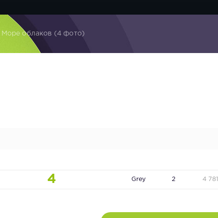
 Море облаков (4 фото)
4
Grey
2
4 78