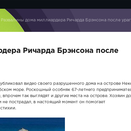
 Развалины дома миллиардера Ричарда Брэнсона после ура
рдера Ричарда Брэнсона после
убликовал видео своего разрушенного дома на острове Нек
ибском море. Роскошный особняк 67-летнего предпринимате
 впрочем так выглядят и другие места на острове. Хозяин д
и не пострадал, в настоящий момент он помогает
стихии.