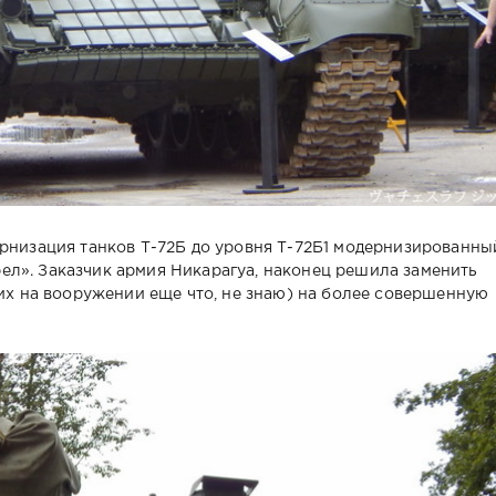
ернизация танков Т-72Б до уровня Т-72Б1 модернизированны
л». Заказчик армия Никарагуа, наконец решила заменить
них на вооружении еще что, не знаю) на более совершенную