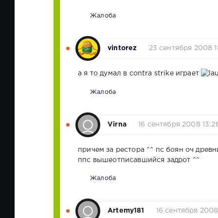
Жалоба
vintorez
23 сентября 2008 1
а я то думал в contra strike играет
Жалоба
Virna
16 сентября 2008 13:2
причем за рестора ^^ пс боян оч древн
ппс вышеотписавшийся задрот ^^
Жалоба
Artemy181
16 сентября 2008