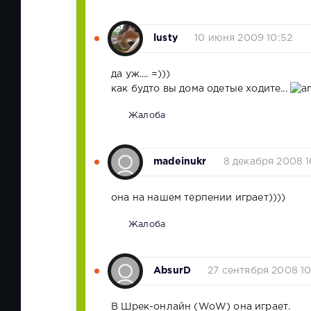
lusty
10 июня 2009 10:52
да уж.... =)))
как будто вы дома одетые ходите...
Жалоба
madeinukr
8 декабря 2008 1
она на нашем терпении играет))))
Жалоба
AbsurD
27 сентября 2008 1
В Шрек-онлайн (WoW) она играет.