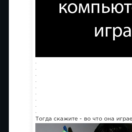
.
.
.
.
.
.
.
.
.
Тогда скажите - во что она игра