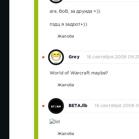
ага, ВоВ, за друида =))
пздц я задрот+))
Жалоба
Grey
16 сентября 2008 09:2
World of Warcraft maybe?
Жалоба
BETAJlb
16 сентября 2008 0
Жалоба