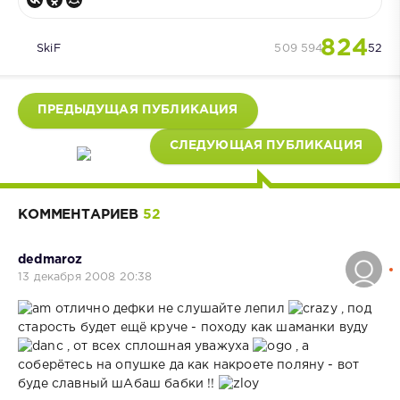
824
SkiF
509 594
52
ПРЕДЫДУЩАЯ ПУБЛИКАЦИЯ
СЛЕДУЮЩАЯ ПУБЛИКАЦИЯ
КОММЕНТАРИЕВ
52
dedmaroz
13 декабря 2008 20:38
отлично дефки не слушайте лепил
, под
старость будет ещё круче - походу как шаманки вуду
, от всех сплошная уважуха
, а
соберётесь на опушке да как накроете поляну - вот
буде славный шАбаш бабки !!