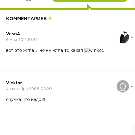
КОММЕНТАРИЕВ
2
VesnA
6 мая 2011 10:42
вот это ж*па ... не ну ж*па то какая
Vicktor
4 сентября 2008 09:20
сцучка что надо!!!