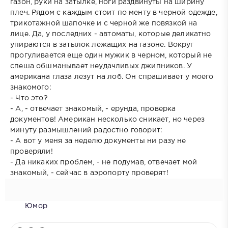
газон, руки на затылке, ноги раздвинуты на ширину
плеч. Рядом с каждым стоит по менту в черной одежде,
трикотажной шапочке и с черной же повязкой на
лице. Да, у последних - автоматы, которые деликатно
упираются в затылок лежащих на газоне. Вокруг
прогуливается еще один мужик в черном, который не
спеша обшманывает неудачливых джипников. У
американа глаза лезут на лоб. Он спрашивает у моего
знакомого:
- Что это?
- А, - отвечает знакомый, - ерунда, проверка
документов! Американ несколько сникает, но через
минуту размышлений радостно говорит:
- А вот у меня за неделю документы ни разу не
проверяли!
- Да никаких проблем, - не подумав, отвечает мой
знакомый, - сейчас в аэропорту проверят!
Юмор