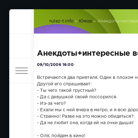
rulez-t.info
»
Юмор
» Анекдоты+интер
Анекдоты+интересные 
09/10/2006 16:00
Встречаются два приятеля. Один в плохом н
Другой его спрашивает:
- Ты чего такой грустный?
- Да с девушкой своей поссорился.
- Из-за чего?
- Ехали мы с ней вчера в метро, и я всю дор
- Странно! Разве на это можно обидеться?
- Да не любит она, когда ей на очки дышат
- Оля, пойдем в кино!