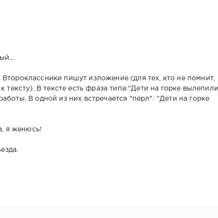
й...
 Второклассники пишут изложение (для тех, кто не помнит,
к тексту). В тексте есть фраза типа:"Дети на горке вылепил
аботы. В одной из них встречается "перл": "Дети на горке
а, я женюсь!
езда.