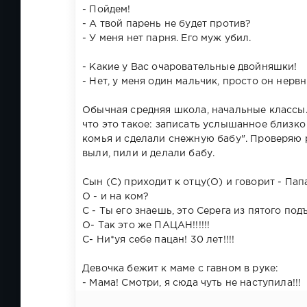
- Пойдем!
- А твой парень не будет против?
- У меня нет парня. Его муж убил.
- Какие у Вас очаровательные двойняшки!
- Нет, у меня один мальчик, просто он нервны
Обычная средняя школа, начальные классы.
что это такое: записать услышанное близко 
комья и сделали снежную бабу". Проверяю р
выли, пили и делали бабу.
Сын (С) приходит к отцу(О) и говорит - Пап
О - и на ком?
С - Ты его знаешь, это Серега из пятого подъ
О- Так это же ПАЦАН!!!!!!
С- Ни*уя себе пацан! 30 лет!!!!
Девочка бежит к маме с гавном в руке:
- Мама! Смотри, я сюда чуть не наступила!!!