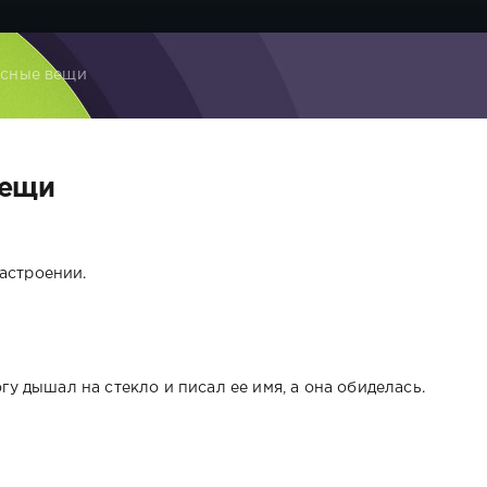
есные вещи
вещи
астроении.
огу дышал на стекло и писал ее имя, а она обиделась.