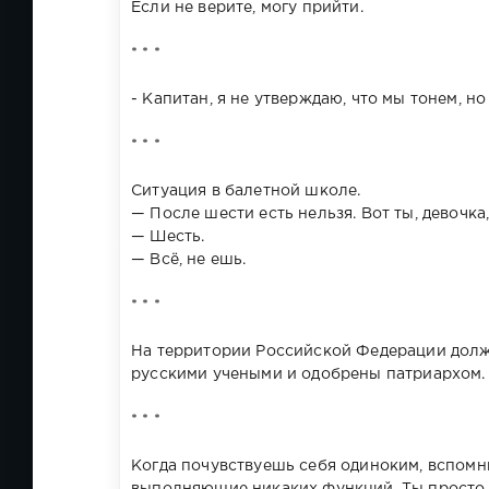
Если не верите, могу прийти.
* * *
- Капитан, я не утверждаю, что мы тонем, н
* * *
Ситуация в балетной школе.
— После шести есть нельзя. Вот ты, девочка
— Шесть.
— Всё, не ешь.
* * *
На территории Российской Федерации долж
русскими учеными и одобрены патриархом.
* * *
Когда почувствуешь себя одиноким, вспомни,
выполняющие никаких функций. Ты просто 