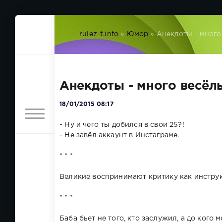
rulez-t.info
»
Юмор
» Анекдоты - много
Анекдоты - много весёлы
18/01/2015 08:17
- Ну и чего ты добился в свои 25?!
- Не завёл аккаунт в Инстаграме.
* * *
Великие воспринимают критику как инструк
* * *
Баба бьет не того, кто заслужил, а до кого 