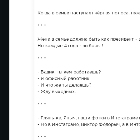
Когда в семье наступает чёрная полоса, нуж
* * *
Жена в семье должна быть как президент - в
Но каждые 4 года - выборы !
* * *
- Вадик, ты кем работаешь?
- Я офисный работник.
- И что же ты делаешь?
- Жду выходных.
* * *
- Глянь-ка, Яныч, наши фотки в Инстаграме
- Не в Инстаграме, Виктор Фёдорыч, а в Инте
* * *