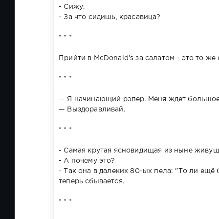
- Сижу.
- За что сидишь, красавица?
* * *
Прийти в McDonald's за салатом - это то же
* * *
— Я начинающий рэпер. Меня ждет большое
— Выздоравливай.
* * *
- Самая крутая ясновидищая из ныне живущ
- А почему это?
- Так она в далеких 80-ых пела: "То ли ещё б
теперь сбывается.
* * *