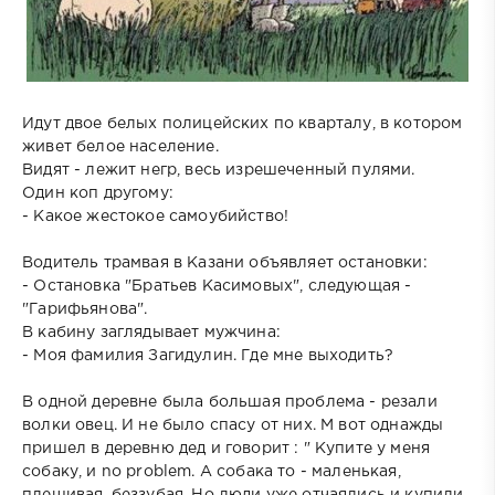
Идут двое белых полицейских по кварталу, в котором
живет белое население.
Видят - лежит негр, весь изрешеченный пулями.
Один коп другому:
- Какое жестокое самоубийство!
Водитель трамвая в Казани объявляет остановки:
- Остановка "Братьев Касимовых", следующая -
"Гарифьянова".
В кабину заглядывает мужчина:
- Моя фамилия Загидулин. Где мне выходить?
В одной деревне была большая проблема - резали
волки овец. И не было спасу от них. М вот однажды
пришел в деревню дед и говорит : " Купите у меня
собаку, и no problem. А собака то - маленькая,
плешивая, беззубая. Но люди уже отчаялись и купили.