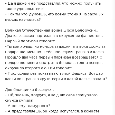
- Да я даже и не представлял, что можно получить
такое удовольствие!
- Так ты что, думаешь, что всему этому я на заочных
курсах научилась?
Великая Отечественная война...Леса Белорусии...
Два кавказских партизана в окружении фашистов...
Первый партизан говорит:
-Ты как хочеш, но немцев задержи, а я пока схожу за
подкреплением, вот тебе последняя граната и каска.
Прошло два часа первый партизан возвращается с
подкреплением и смотрит в бенокль: толпа немцев
окружила второго а он им говорит:
- Последный раз показываю тупой фашист. Вот две
каски вот граната крути-верти в какой каске граната?
Две блондинки беседуют:
- Ой, знаешь, подруга, я на днях себе гламурного
скунса купила!
- А почему гламурного?
- А представляешь, он когда испугался, в комнате