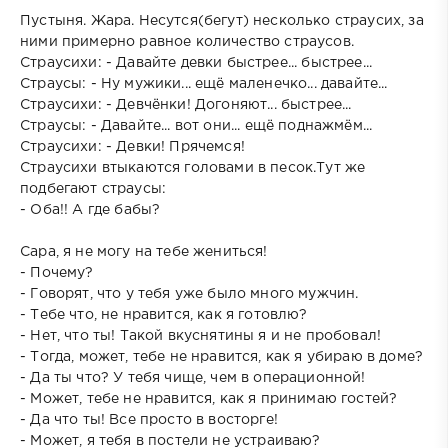
Пустыня. Жара. Несутся(бегут) несколько страусих, за
ними примерно равное количество страусов.
Страусихи: - Давайте девки быстрее... быстрее...
Страусы: - Ну мужики... ещё маленечко... давайте...
Страусихи: - Девчёнки! Догоняют... быстрее...
Страусы: - Давайте... вот они... ещё поднажмём...
Страусихи: - Девки! Прячемся!
Страусихи втыкаются головами в песок.Тут же
подбегают страусы:
- Оба!! А где бабы?
Сара, я не могу на тебе жениться!
- Почему?
- Говорят, что у тебя уже было много мужчин.
- Тебе что, не нравится, как я готовлю?
- Нет, что ты! Такой вкуснятины я и не пробовал!
- Тогда, может, тебе не нравится, как я убираю в доме?
- Да ты что? У тебя чище, чем в операционной!
- Может, тебе не нравится, как я принимаю гостей?
- Да что ты! Все просто в восторге!
- Может, я тебя в постели не устраиваю?