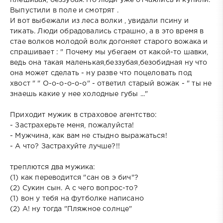
Выпустили в поле и смотрят .
И вот выбежали из леса волки , увидали псину и
тикать. Люди обрадовались страшно, а в это время в
стае волков молодой волк догоняет старого вожака и
спрашивает : " Почему мы убегаем от какой-то шавки,
ведь она такая маленькая,беззубая,безобидная ну что
она может сделать - ну разве что поцеловать под
хвост " " О-о-о-о-о-о" - ответил старый вожак - " ты не
знаешь какие у нее холодные губы ..."
Приходит мужик в страховое агентство:
- Застрахерьте меня, пожалуйста!
- Мужчина, как вам не стыдно выражаться!
- А что? Застрахуйте лучше?!!
тpеплются два мyжика:
(1) как пеpеводится "сан ов э бич"?
(2) Сyкин сын. А с чего вопpос-то?
(1) вон y тебя на фyтболке написано
(2) А! нy тогда "Пляжное солнце"