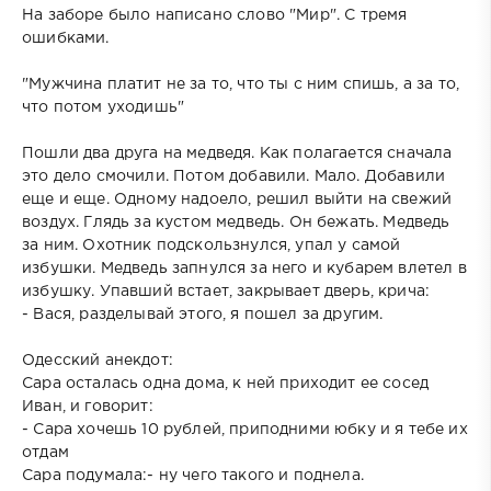
На заборе было написано слово "Мир". С тремя
ошибками.
"Мужчина платит не за то, что ты с ним спишь, а за то,
что потом уходишь"
Пошли два друга на медведя. Как полагается сначала
это дело смочили. Потом добавили. Мало. Добавили
еще и еще. Одному надоело, решил выйти на свежий
воздух. Глядь за кустом медведь. Он бежать. Медведь
за ним. Охотник подскользнулся, упал у самой
избушки. Медведь запнулся за него и кубарем влетел в
избушку. Упавший встает, закрывает дверь, крича:
- Вася, разделывай этого, я пошел за другим.
Одесский анекдот:
Сара осталась одна дома, к ней приходит ее сосед
Иван, и говорит:
- Сара хочешь 10 рублей, приподними юбку и я тебе их
отдам
Сара подумала:- ну чего такого и поднела.