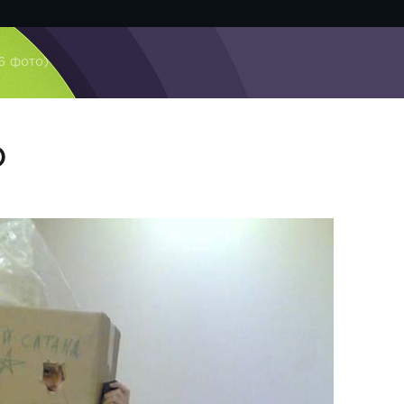
6 фото)
)