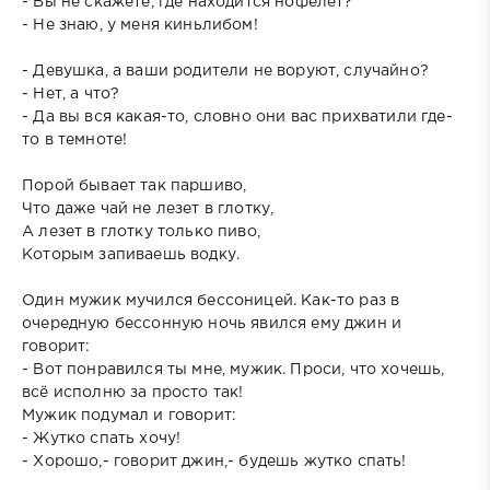
- Вы не скажете, где находится нофелет?
- Не знаю, у меня киньлибом!
- Девушка, а ваши родители не воруют, случайно?
- Нет, а что?
- Да вы вся какая-то, словно они вас прихватили где-
то в темноте!
Порой бывает так паршиво,
Что даже чай не лезет в глотку,
А лезет в глотку только пиво,
Которым запиваешь водку.
Один мужик мучился бессоницей. Как-то раз в
очередную бессонную ночь явился ему джин и
говорит:
- Вот понравился ты мне, мужик. Проси, что хочешь,
всё исполню за просто так!
Мужик подумал и говорит:
- Жутко спать хочу!
- Хорошо,- говорит джин,- будешь жутко спать!