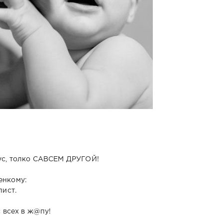
кус, толко САВСЕМ ДРУГОЙ!
енкому:
лист.
с всех в ж@пу!