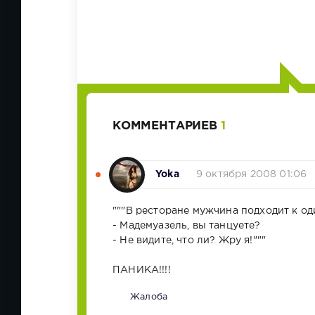
КОММЕНТАРИЕВ
1
Yoka
9 октября 2008 01:06
"""В ресторане мужчина подходит к о
- Мадемуазель, вы танцуете?
- Не видите, что ли? Жру я!"""
ПАНИКА!!!!
Жалоба